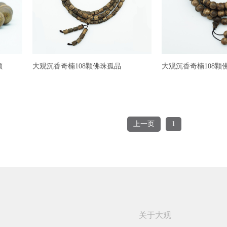
颗
大观沉香奇楠108颗佛珠孤品
大观沉香奇楠108颗
上一页
1
关于大观