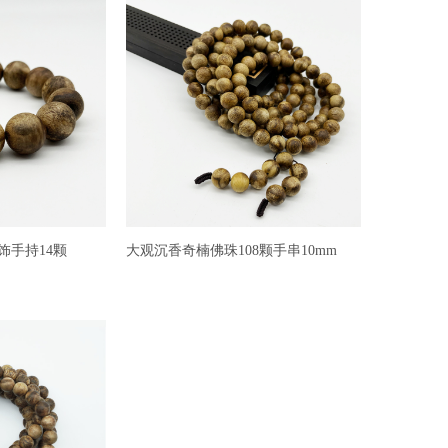
饰手持14颗
大观沉香奇楠佛珠108颗手串10mm