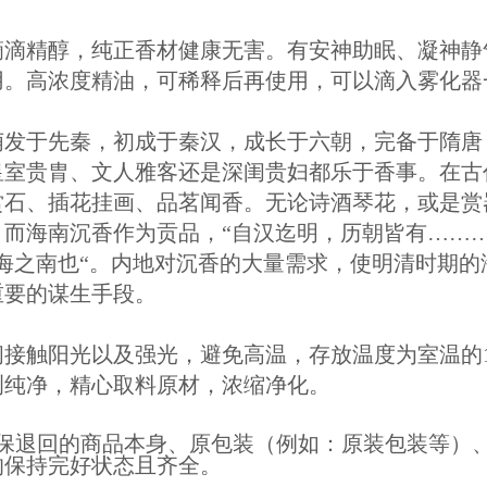
滴滴精醇，纯正香材健康无害。有安神助眠、凝神静
用。高浓度精油，可稀释后再使用，可以滴入雾化器
萌发于先秦，初成于秦汉，成长于六朝，完备于隋唐
皇室贵胄、文人雅客还是深闺贵妇都乐于香事。在古
赏石、插花挂画、品茗闻香。无论诗酒琴花，或是赏
。
而海南沉香作为贡品，“自汉迄明，历朝皆有………
海之南也“。内地对沉香的大量需求，使明清时期
重要的谋生手段。
接触阳光以及强光，避免高温，存放温度为室温的18
冽纯净，精心取料原材，浓缩净化。
确保退回的商品本身、原包装（例如：原装包装等）
均保持完好状态且齐全。