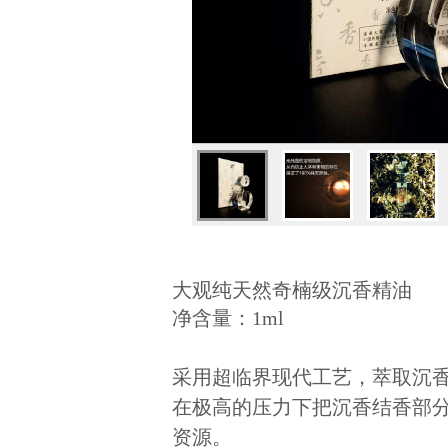
大观纯天然奇楠级沉香精油
净含量：1ml
采用超临界现代工艺，萃取沉
在极高的压力下把沉香结香部
资源。