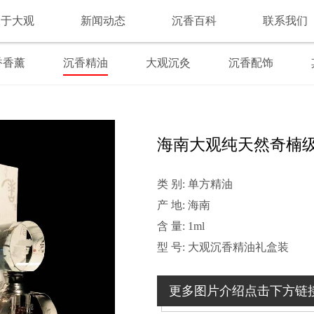
关于大观
新闻动态
沉香百科
联系我们
香香薰
沉香精油
大观沉灸
沉香配饰
海南大观纯天然奇楠级
类 别: 单方精油
产 地: 海南
含 量: 1ml
型 号: 大观沉香精油礼盒装
更多图片介绍点击下方链