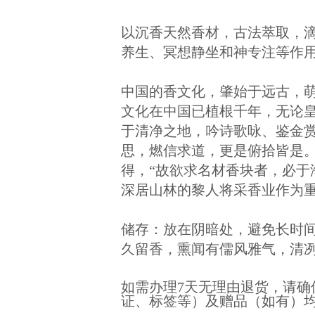
以沉香天然香材，古法萃取，
养生、冥想静坐和神专注等作
中国的香文化，肇始于远古，
文化在中国已植根千年，无论
于清净之地，吟诗歌咏、鉴金
思，燃信求道，更是俯拾皆是
得，“故欲求名材香块者，必于
深居山林的黎人将采香业作为
储存：放在阴暗处，避免长时间
久留香，熏闻有儒风雅气，清
如需办理7天无理由退货，请
证、标签等）及赠品（如有）