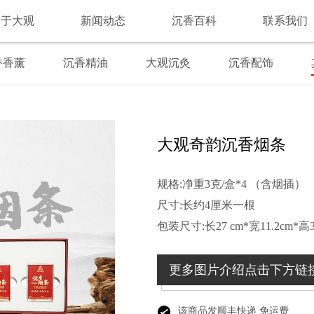
关于大观
新闻动态
沉香百科
联系我们
香香薰
沉香精油
大观沉灸
沉香配饰
大观奇韵沉香烟条
规格:净重3克/盒*4 （含烟插）
尺寸:长约4厘米一根
包装尺寸:长27 cm*宽11.2cm*高
更多图片介绍点击下方链
该商品发顺丰快递 免运费