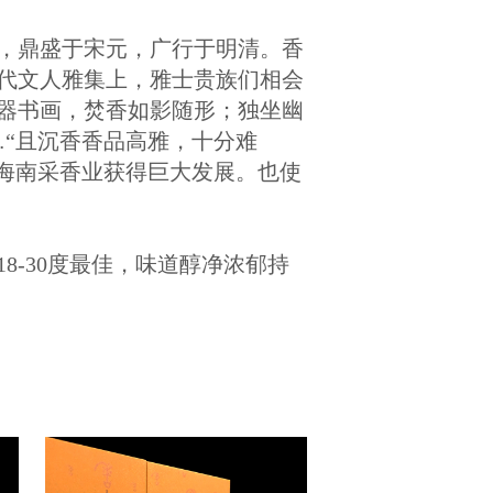
，鼎盛于宋元，广行于明清。香
代文人雅集上，雅士贵族们相会
器书画，焚香如影随形；独坐幽
“
且沉香香品高雅，十分难
的海南采香业获得巨大发展。也使
-30度最佳，味道醇净浓郁持