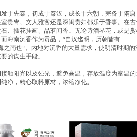
萌发于先秦，初成于秦汉，成长于六朝，完备于隋唐
皇室贵胄、文人雅客还是深闺贵妇都乐于香事。在古
赏石、插花挂画、品茗闻香。无论诗酒琴花，或是赏
。
而海南沉香作为贡品，“自汉迄明，历朝皆有………
海之南也“。内地对沉香的大量需求，使明清时期
重要的谋生手段。
接触阳光以及强光，避免高温，存放温度为室温的18
冽纯净，精心取料原材，浓缩净化。