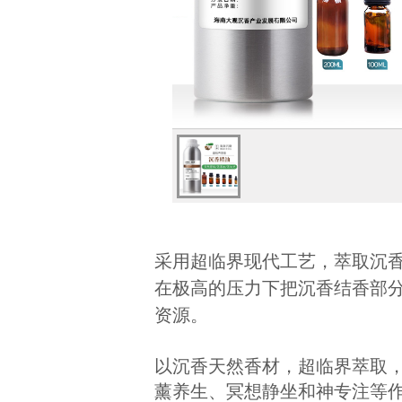
采用超临界现代工艺，萃取沉
在极高的压力下把沉香结香部
资源。
以沉香天然香材，
超临界
萃取
薰养生、冥想静坐和神专注等