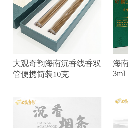
大观奇韵海南沉香线香双
海
3ml
管便携简装10克