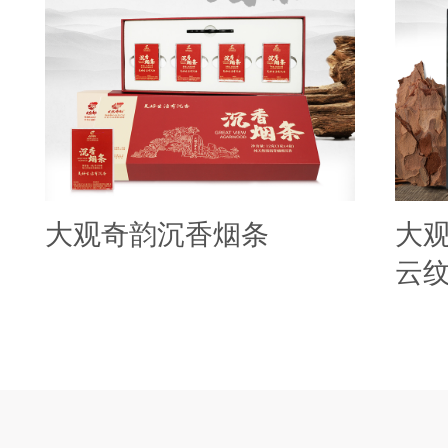
大观奇韵沉香烟条
大
云